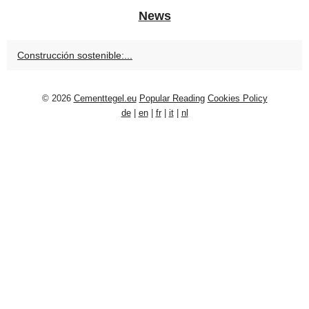
News
Construcción sostenible:...
© 2026
Cementtegel.eu
Popular Reading
Cookies Policy
de
|
en
|
fr
|
it
|
nl